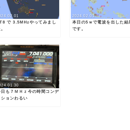
024.02.01
2024.02.01
T8 で 3.5MHzやってみまし
本日の5ｗで電波を出した結
た。
です。
024.01.30
今日も７ＭＨｚ今の時間コンデ
ィションわるい