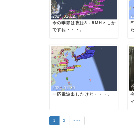
2024.02.02
2
今の季節は夜は3．5MHｚしか
F
ですね・・・。
2024.01.30
2
一応電波出したけど・・・。
1
2
>>>